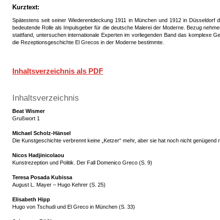
Kurztext:
Spätestens seit seiner Wiederentdeckung 1911 in München und 1912 in Düsseldorf d
bedeutende Rolle als Impulsgeber für die deutsche Malerei der Moderne. Bezug nehmen
stattfand, untersuchen internationale Experten im vorliegenden Band das komplexe Ge
die Rezeptionsgeschichte El Grecos in der Moderne bestimmte.
Inhaltsverzeichnis als PDF
Inhaltsverzeichnis
Beat Wismer
Grußwort 1
Michael Scholz-Hänsel
Die Kunstgeschichte verbrennt keine „Ketzer“ mehr, aber sie hat noch nicht genügend re
Nicos Hadjinicolaou
Kunstrezeption und Politik. Der Fall Domenico Greco (S. 9)
Teresa Posada Kubissa
August L. Mayer – Hugo Kehrer (S. 25)
Elisabeth Hipp
Hugo von Tschudi und El Greco in München (S. 33)