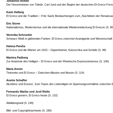
Johannes Rößler
Der Hexenmeister von Toledo. Carl Justi und der Beginn der deutschen El-Greco-Fors
Karin Hellwig
El Greco und die Tradition – Fritz Saxls Beobachtungen zum „Nachleben der Renaissanc
Eric Storm
Nationalismus, Modernismus und die internationale Wiederentdeckung El Grecos (S. 80
Veronika Schroeder
Schwarz-Weiß in glühenden Farben. El Greco zwischen Avantgarde und Wissenschaft 
Helena Pereña
El Greco und die Wiener um 1910 – Oppenheimer, Kokoschka und Schiele (S. 98)
Martina Padberg
Zur Anatomie des Heiligen – El Greco und der Rheinische Expressionismus (S. 106)
Maria Aresin
Tintoretto und El Greco – Zwischen Allusion und Illusion (S. 114)
Anette Schaffer
Akzidenz und Essenz. Zum Topos des Lebendigen im Spannungsverhältnis zwischen E
Fernando Marías und José Riello
El Greco gestern, El Greco heute (S. 132)
Abbildungsteil (S. 149)
Bild- und Copyrightnachweis (S. 180)