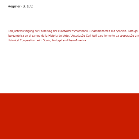
Register (S. 183)
Carl Justi-Vereinigung zur Förderung der kunstwissenschaftlichen Zusammenarbeit mit Spanien, Portugal 
Iberoamérica en el campo de la Historia del Arte / Associação Carl Justi para fomento da cooperação a n
Historical Cooperation with Spain, Portugal and Ibero-America