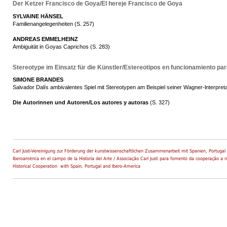
Der Ketzer Francisco de Goya/El hereje Francisco de Goya
SYLVAINE HÄNSEL
Familienangelegenheiten (S. 257)
ANDREAS EMMELHEINZ
Ambiguität in Goyas Caprichos (S. 283)
Stereotype im Einsatz für die Künstler/Estereotipos en funcionamiento para
SIMONE BRANDES
Salvador Dalís ambivalentes Spiel mit Stereotypen am Beispiel seiner Wagner-lnterpreta
Die Autorinnen und Autoren/Los autores y autoras
(S. 327)
Carl Justi-Vereinigung zur Förderung der kunstwissenschaftlichen Zusammenarbeit mit Spanien, Portugal 
Iberoamérica en el campo de la Historia del Arte / Associação Carl Justi para fomento da cooperação a n
Historical Cooperation with Spain, Portugal and Ibero-America