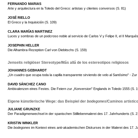
FERNANDO MARIAS
Arte y arquitectura en la Toledo del Greco: artistas y clientes conversos (S. 81)
JOSÉ RIELLO
El Greco y la Inquisición (S. 109)
CLARA MARÍAS MARTINEZ
Luces y sombras de un podcroso noble al servicio de Carlos V y Felipe II, el II Marqué
JOSEPHIN HELLER
Die Alhambra-Rezeption Carl von Diebitschs (S. 159)
Jenseits religiöser Stereotype/Más allá de los estereotipos religiosos
JOHANNES GEBHARDT
„Un cuadro que ocupa toda la capilla transparente sirviendo de velo al Santísimo" - Zu
DAVID SÁNCHEZ CANO
Ambivalenzen eines Festes. Die Feiern zur „Konversion" Englands in Toledo 1555 (S. 1
Eigene künstlerische Wege: das Beispiel der
bodegones
/Caminos artistico
JULIANE GRUNZKE
Der Paradigmenwechsel in der spanischen Stilllebenmalerei des 17. Jahrhunderts (S. 2
KRISTIN WINKLER
Die
bodegones
im Kontext eines anti-akademischen Diskurses in der Malerei des 17. J