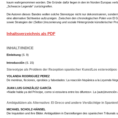
kaum wahrgenommen worden. Die Gründe dafür liegen in den im Norden Europas verbrei
„Schwarze Legende“ zurückgreifen.
Die Autoren dieses Bandes wollen solche Stereotype nicht nur dekonstruieren, sondern 
eine alternative Sichtweise aufzuzeigen. Zwischen den chronologischen Polen von El Gr
sowie Strategien der (Selbst-)Inszenierung und soziale Hintergründe künstlerischer Pro
Inhaltsverzeichnis als PDF
INHALT/INDICE
Einleitung
(S. 9)
Introducción
(S. 15)
Stereotype als Problem der Rezeption spanischer Kunst/Los estereotipos 
YOLANDA RODRIGUEZ PEREZ
De mentiras, ficciones, oprobios y falsedades: La reacción hispánica a la
Leyenda Neg
JUAN LUIS GONZÁLEZ GARCÍA
«Nadie habla ya del Príncipe, como si estuviera entre los difuntos». La (auto)invención
Ambiguitäten als Alternative: El Greco und andere
Verdächtige
in Spanien
MICHAEL SCHOLZ-HÄNSEL
Die Inquisition und ihre Bilder. Ambiguitäten in Darstellungen des spanischen Tribunals 