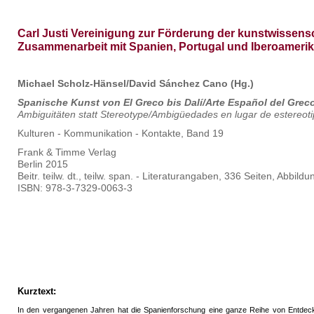
Carl Justi Vereinigung zur Förderung der kunstwissens
Zusammenarbeit mit Spanien, Portugal und Iberoameri
Michael Scholz-Hänsel/David Sánchez Cano (Hg.)
Spanische Kunst von El Greco bis Dalí/Arte Español del Greco
Ambiguitäten statt Stereotype/Ambigüedades en lugar de estereot
Kulturen - Kommunikation - Kontakte, Band 19
Frank & Timme Verlag
Berlin 2015
Beitr. teilw. dt., teilw. span. - Literaturangaben, 336 Seiten, Abbild
ISBN: 978-3-7329-0063-3
Kurztext:
In den vergangenen Jahren hat die Spanienforschung eine ganze Reihe von Entdec