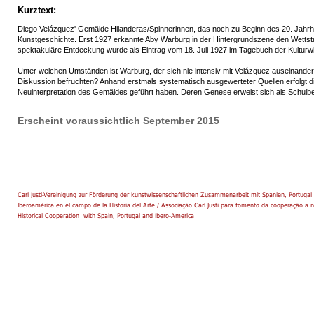
Kurztext:
Diego Velázquez' Gemälde Hilanderas/Spinnerinnen, das noch zu Beginn des 20. Jahrhund
Kunstgeschichte. Erst 1927 erkannte Aby Warburg in der Hintergrundszene den Wettstrei
spektakuläre Entdeckung wurde als Eintrag vom 18. Juli 1927 im Tagebuch der Kulturwi
Unter welchen Umständen ist Warburg, der sich nie intensiv mit Velázquez auseinanderg
Diskussion befruchten? Anhand erstmals systematisch ausgewerteter Quellen erfolgt di
Neuinterpretation des Gemäldes geführt haben. Deren Genese erweist sich als Schulbei
Erscheint voraussichtlich September 2015
Carl Justi-Vereinigung zur Förderung der kunstwissenschaftlichen Zusammenarbeit mit Spanien, Portugal 
Iberoamérica en el campo de la Historia del Arte / Associação Carl Justi para fomento da cooperação a n
Historical Cooperation with Spain, Portugal and Ibero-America